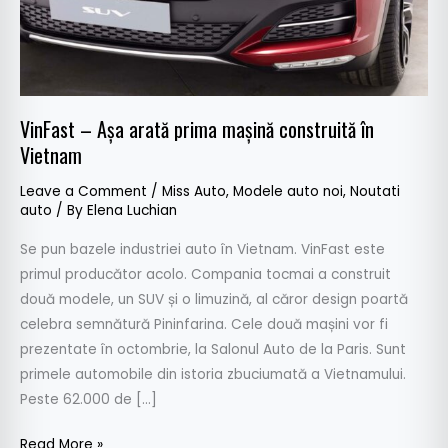
în
Vietnam
VinFast – Așa arată prima mașină construită în
Vietnam
Leave a Comment
/
Miss Auto
,
Modele auto noi
,
Noutati
auto
/ By
Elena Luchian
Se pun bazele industriei auto în Vietnam. VinFast este
primul producător acolo. Compania tocmai a construit
două modele, un SUV și o limuzină, al căror design poartă
celebra semnătură Pininfarina. Cele două mașini vor fi
prezentate în octombrie, la Salonul Auto de la Paris. Sunt
primele automobile din istoria zbuciumată a Vietnamului.
Peste 62.000 de […]
Read More »