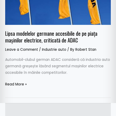
mașinilor
electrice,
criticată
de
ADAC
Lipsa modelelor germane accesibile de pe piața
mașinilor electrice, criticată de ADAC
Leave a Comment
/
Industrie auto
/ By
Robert Stan
Automobil-clubul german ADAC consideră că industria auto
germană greșește lăsând segmentul mașinilor electrice
accesibile în mâinile competitorilor.
Read More »