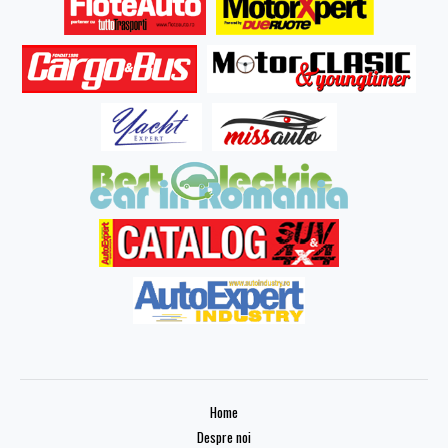
Home
Despre noi