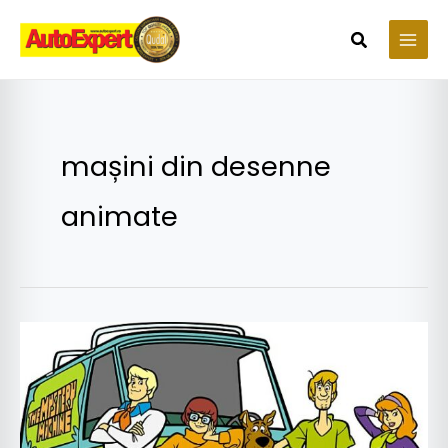
Skip
to
Search
content
mașini din desenne
animate
Mașinile
din
desene
animate
chiar