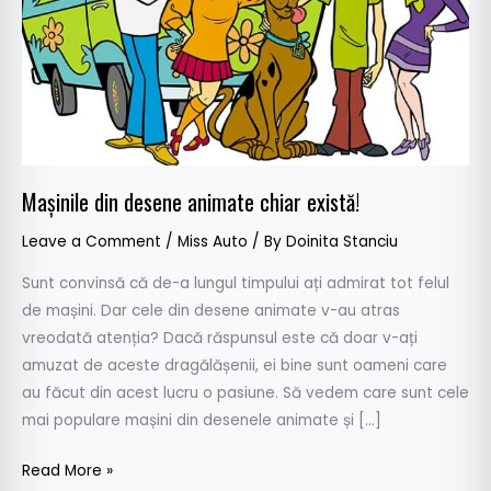
există!
Mașinile din desene animate chiar există!
Leave a Comment
/
Miss Auto
/ By
Doinita Stanciu
Sunt convinsă că de-a lungul timpului ați admirat tot felul
de mașini. Dar cele din desene animate v-au atras
vreodată atenția? Dacă răspunsul este că doar v-ați
amuzat de aceste dragălășenii, ei bine sunt oameni care
au făcut din acest lucru o pasiune. Să vedem care sunt cele
mai populare mașini din desenele animate și […]
Read More »