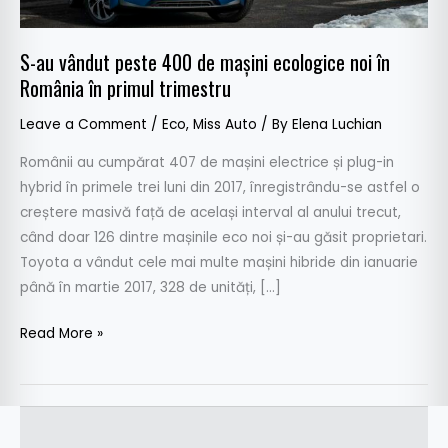
ecologice
noi
S-au vândut peste 400 de mașini ecologice noi în
în
România în primul trimestru
România
în
Leave a Comment
/
Eco
,
Miss Auto
/ By
Elena Luchian
primul
trimestru
Românii au cumpărat 407 de mașini electrice și plug-in
hybrid în primele trei luni din 2017, înregistrându-se astfel o
creștere masivă față de același interval al anului trecut,
când doar 126 dintre mașinile eco noi și-au găsit proprietari.
Toyota a vândut cele mai multe mașini hibride din ianuarie
până în martie 2017, 328 de unități, […]
Read More »