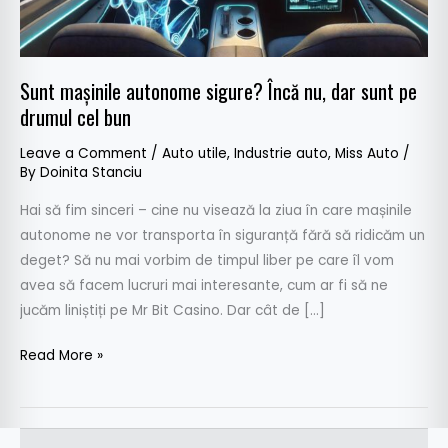
sunt
pe
drumul
Sunt mașinile autonome sigure? Încă nu, dar sunt pe
cel
bun
drumul cel bun
Leave a Comment
/
Auto utile
,
Industrie auto
,
Miss Auto
/
By
Doinita Stanciu
Hai să fim sinceri – cine nu visează la ziua în care mașinile
autonome ne vor transporta în siguranță fără să ridicăm un
deget? Să nu mai vorbim de timpul liber pe care îl vom
avea să facem lucruri mai interesante, cum ar fi să ne
jucăm liniștiți pe Mr Bit Casino. Dar cât de […]
Read More »