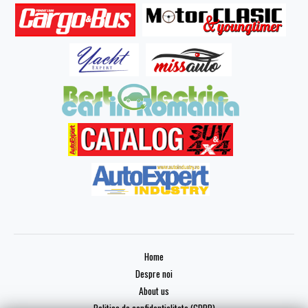
Home
Despre noi
About us