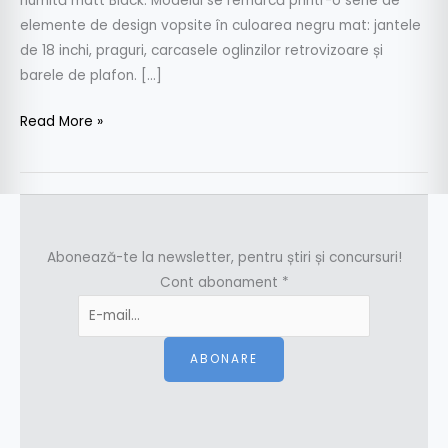
numită matt Black. Modelul se remarcă printr-o serie de
elemente de design vopsite în culoarea negru mat: jantele
de 18 inchi, praguri, carcasele oglinzilor retrovizoare și
barele de plafon. […]
Read More »
Abonează-te la newsletter, pentru știri și concursuri!
Cont abonament
*
ABONARE