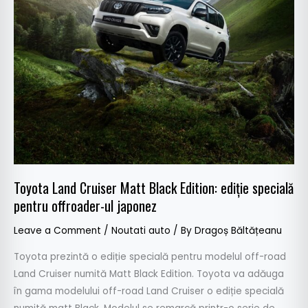
specială
pentru
offroader-
ul
japonez
Toyota Land Cruiser Matt Black Edition: ediție specială
pentru offroader-ul japonez
Leave a Comment
/
Noutati auto
/ By
Dragoș Băltățeanu
Toyota prezintă o ediție specială pentru modelul off-road
Land Cruiser numită Matt Black Edition. Toyota va adăuga
în gama modelului off-road Land Cruiser o ediție specială