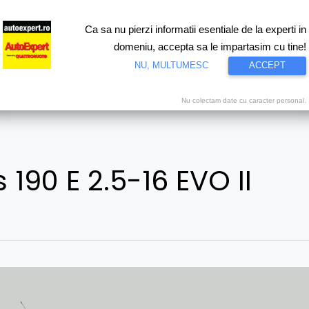
Ca sa nu pierzi informatii esentiale de la experti in
ri
Test drive
Eco
Motorsport
Proiecte speciale
Video
domeniu, accepta sa le impartasim cu tine!
NU, MULTUMESC
ACCEPT
Nu colectam date cu caracter personal.
190 E 2.5-16 EVO II