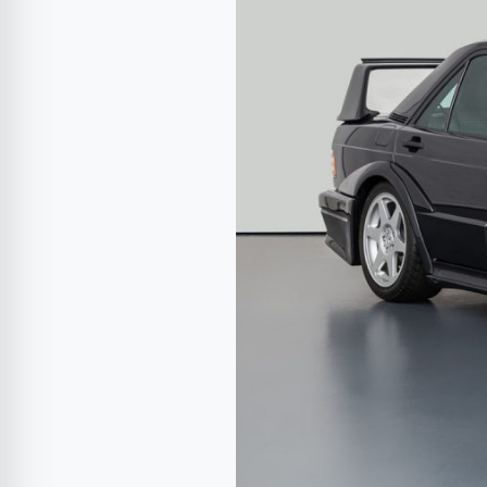
190
E
2.5-
16
EVO
II
cu
numai
9.307
km
scos
la
vânzare