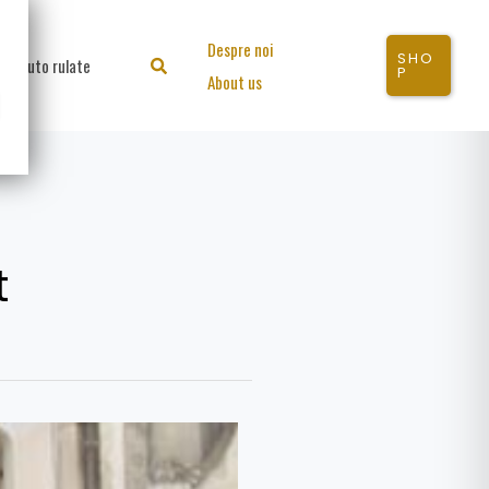
Despre noi
SHO
Auto rulate
Search
P
About us
t