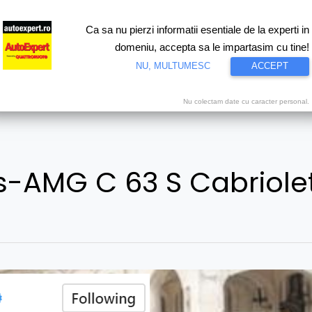
Ca sa nu pierzi informatii esentiale de la experti in
ri
Test drive
Eco
Motorsport
Proiecte speciale
Video
domeniu, accepta sa le impartasim cu tine!
NU, MULTUMESC
ACCEPT
Nu colectam date cu caracter personal.
-AMG C 63 S Cabriole