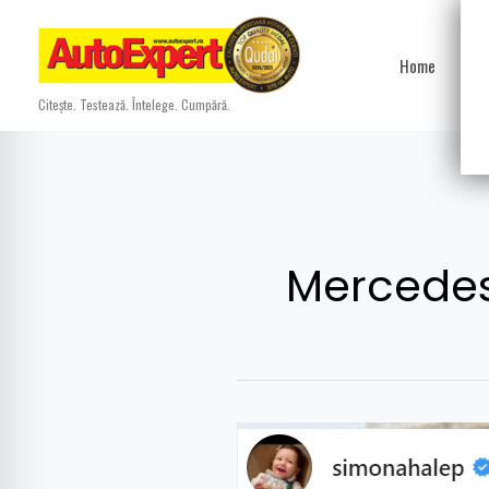
Skip
to
Home
Ști
content
Citește. Testează. Întelege. Cumpără.
Mercedes
Simona
Halep