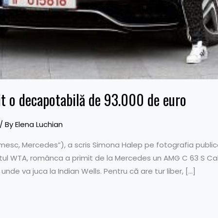
t o decapotabilă de 93.000 de euro
/ By
Elena Luchian
esc, Mercedes”), a scris Simona Halep pe fotografia publica
tul WTA, românca a primit de la Mercedes un AMG C 63 S Cabr
 unde va juca la Indian Wells. Pentru că are tur liber, […]