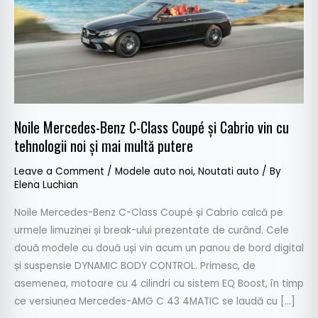
Coupé
și
Cabrio
vin
cu
tehnologii
noi
Noile Mercedes-Benz C-Class Coupé și Cabrio vin cu
și
tehnologii noi și mai multă putere
mai
multă
Leave a Comment
/
Modele auto noi
,
Noutati auto
/ By
putere
Elena Luchian
Noile Mercedes-Benz C-Class Coupé și Cabrio calcă pe
urmele limuzinei și break-ului prezentate de curând. Cele
două modele cu două uși vin acum un panou de bord digital
și suspensie DYNAMIC BODY CONTROL. Primesc, de
asemenea, motoare cu 4 cilindri cu sistem EQ Boost, în timp
ce versiunea Mercedes-AMG C 43 4MATIC se laudă cu […]