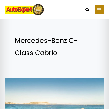
Skip
to
Search
content
Mercedes-Benz C-
Class Cabrio
Noile
Mercedes-
Benz
C-
Class