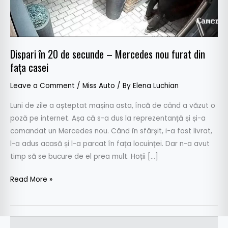
nou
furat
din
fața
Dispari în 20 de secunde – Mercedes nou furat din
casei
fața casei
Leave a Comment
/
Miss Auto
/ By
Elena Luchian
Luni de zile a așteptat mașina asta, încă de când a văzut o
poză pe internet. Așa că s-a dus la reprezentanță și și-a
comandat un Mercedes nou. Când în sfârșit, i-a fost livrat,
l-a adus acasă și l-a parcat în fața locuinței. Dar n-a avut
timp să se bucure de el prea mult. Hoții […]
Read More »