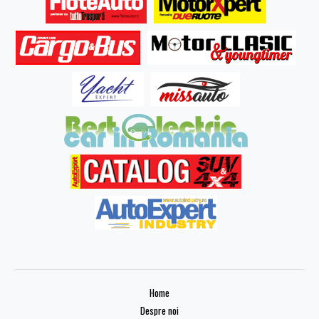
Home
Despre noi