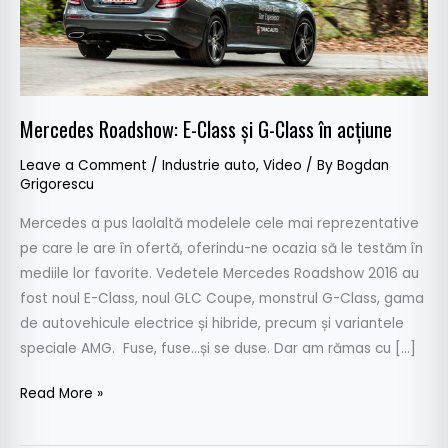
în
acțiune
Mercedes Roadshow: E-Class și G-Class în acțiune
Leave a Comment
/
Industrie auto
,
Video
/ By
Bogdan
Grigorescu
Mercedes a pus laolaltă modelele cele mai reprezentative
pe care le are în ofertă, oferindu-ne ocazia să le testăm în
mediile lor favorite. Vedetele Mercedes Roadshow 2016 au
fost noul E-Class, noul GLC Coupe, monstrul G-Class, gama
de autovehicule electrice și hibride, precum și variantele
speciale AMG. Fuse, fuse…și se duse. Dar am rămas cu […]
Read More »