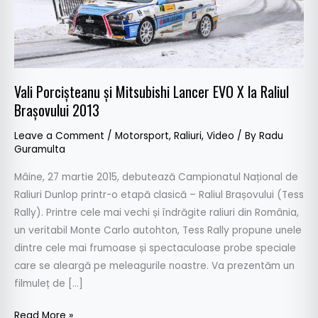
la
Raliul
Brașovului
2013
Vali Porcișteanu și Mitsubishi Lancer EVO X la Raliul
Brașovului 2013
Leave a Comment
/
Motorsport
,
Raliuri
,
Video
/ By
Radu
Guramulta
Mâine, 27 martie 2015, debutează Campionatul Național de
Raliuri Dunlop printr-o etapă clasică – Raliul Brașovului (Tess
Rally). Printre cele mai vechi și îndrăgite raliuri din România,
un veritabil Monte Carlo autohton, Tess Rally propune unele
dintre cele mai frumoase și spectaculoase probe speciale
care se aleargă pe meleagurile noastre. Va prezentăm un
filmuleț de […]
Read More »