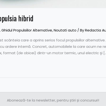
pulsia hibrid
,
Ghidul Propulsiilor Alternative
,
Noutati auto
/ By
Redactia A
ost scânteia care a aprins serios focul propulsiilor alternativ
cu ardere internă. Concret, automobilele la care acum ne refe
 format (de obicei) dintr-un motor termic, unul electric şi [
Abonează-te la newsletter, pentru știri și concursuri!