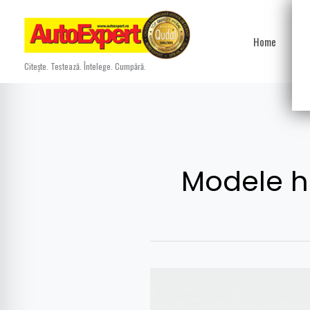
Skip
to
Home
Ști
content
Citește. Testează. Întelege. Cumpără.
Modele h
Cum
funcționează