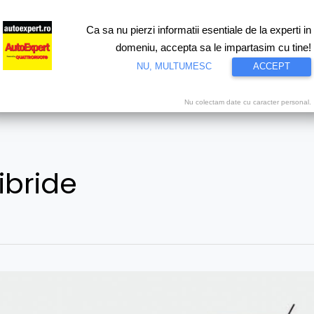
Ca sa nu pierzi informatii esentiale de la experti in
ri
Test drive
Eco
Motorsport
Proiecte speciale
Video
domeniu, accepta sa le impartasim cu tine!
NU, MULTUMESC
ACCEPT
Nu colectam date cu caracter personal.
ibride