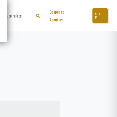
Despre noi
SHO
Auto rulate
Search
P
About us