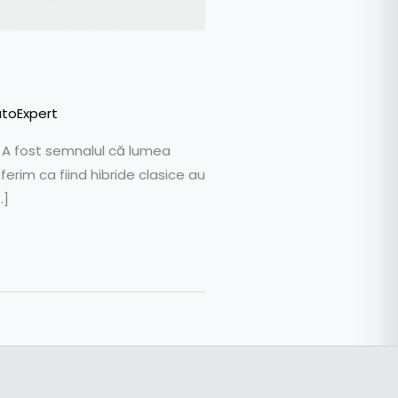
utoExpert
e. A fost semnalul că lumea
rim ca fiind hibride clasice au
…]