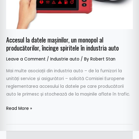
producătorilor,
încinge
spiritele
în
industria
Accesul la datele mașinilor, un monopol al
auto
producătorilor, încinge spiritele în industria auto
Leave a Comment
/
Industrie auto
/ By
Robert Stan
Mai multe asociații din industria auto – de la furnizori la
unități service și asigurători – solicită Comisiei Europene
reglementarea accesului la datele pe care producătorii
auto le primesc și stochează de la mașinile aflate în trafic.
Read More »