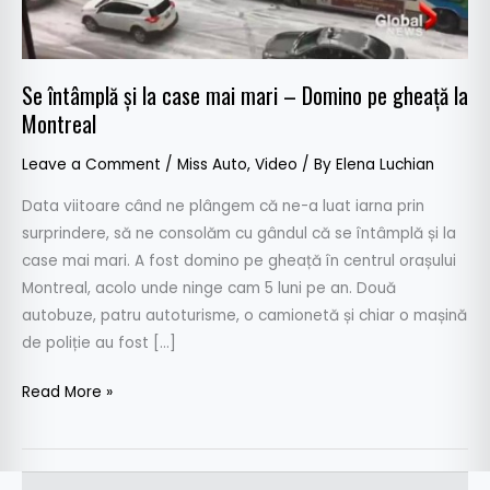
–
Domino
pe
Se întâmplă și la case mai mari – Domino pe gheață la
gheață
Montreal
la
Montreal
Leave a Comment
/
Miss Auto
,
Video
/ By
Elena Luchian
Data viitoare când ne plângem că ne-a luat iarna prin
surprindere, să ne consolăm cu gândul că se întâmplă și la
case mai mari. A fost domino pe gheață în centrul orașului
Montreal, acolo unde ninge cam 5 luni pe an. Două
autobuze, patru autoturisme, o camionetă și chiar o mașină
de poliție au fost […]
Read More »