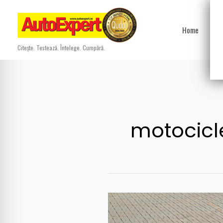
Skip
to
Home
Ști
content
Citește. Testează. Întelege. Cumpără.
motocicle
Test
comparativ