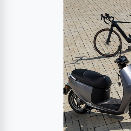
vehicule
electrice:
longboard,
trotinetă,
bicicletă,
scuter
sau
motocicletă?