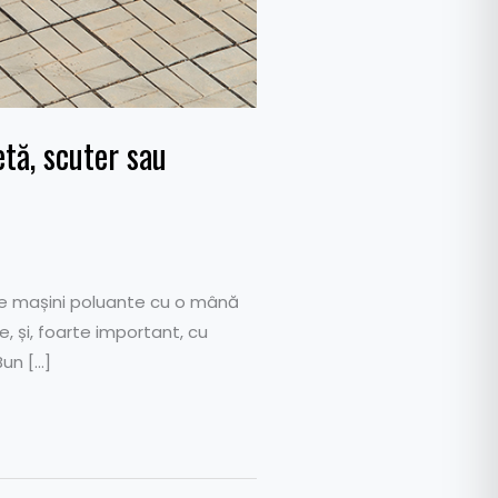
etă, scuter sau
a de mașini poluante cu o mână
, și, foarte important, cu
Bun […]