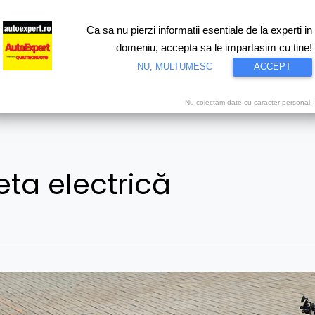
Ca sa nu pierzi informatii esentiale de la experti in
ri
Test drive
Eco
Motorsport
Proiecte speciale
Video
domeniu, accepta sa le impartasim cu tine!
NU, MULTUMESC
ACCEPT
Nu colectam date cu caracter personal.
ta electrică