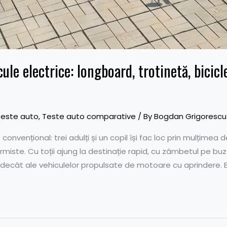
le electrice: longboard, trotinetă, bicicl
Teste auto
,
Teste auto comparative
/ By
Bogdan Grigorescu
convențional: trei adulți și un copil își fac loc prin mulțime
miste. Cu toții ajung la destinație rapid, cu zâmbetul pe buze
 decât ale vehiculelor propulsate de motoare cu aprindere. 