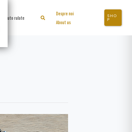
Despre noi
SHO
Auto rulate
Search
P
About us