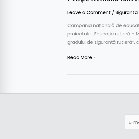
Leave a Comment
/
Siguranta
Campania națională de educați
proiectului „Educație rutieră –
gradului de siguranță rutieră”, 
Read More »