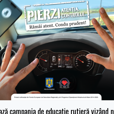
ză campania de educaţie rutieră vizând n