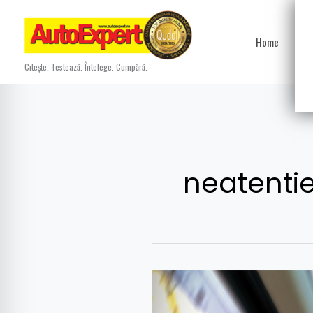
Skip
to
Home
Ști
content
Citește. Testează. Întelege. Cumpără.
neatentie
Poliţia
Română