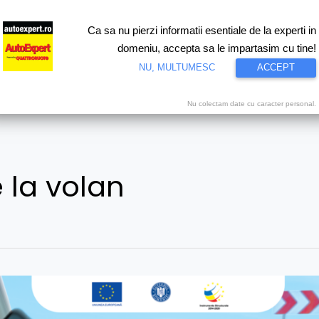
Ca sa nu pierzi informatii esentiale de la experti in
ri
Test drive
Eco
Motorsport
Proiecte speciale
Video
domeniu, accepta sa le impartasim cu tine!
NU, MULTUMESC
ACCEPT
Nu colectam date cu caracter personal.
 la volan