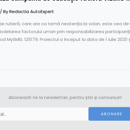
/ By
Redactia AutoExpert
e rutieră, care are ca temă neatenția la volan, este cea d
 Modelarea factorului uman prin responsabilizarea participanți
cod MySMIS: 125179. Proiectul a început la data de 1 iulie 2020 
Abonează-te la newsletter, pentru știri și concursuri!
ABONARE