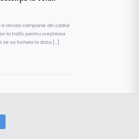
e-a cincea campanie din cadrul
lor la trafic pentru creșterea
și se va încheia la data […]