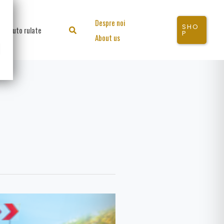
Despre noi
SHO
Auto rulate
Search
P
About us