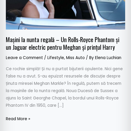
Royce
Phantom
și
un
Jaguar
Mașini la nunta regală – Un Rolls-Royce Phantom și
electric
un Jaguar electric pentru Meghan și prințul Harry
pentru
Meghan
Leave a Comment
/
Lifestyle
,
Miss Auto
/ By
Elena Luchian
și
prințul
Ce rochie simplă! Și nu a purtat bijuterii opulente. Nici gene
Harry
false nu a avut. S-au epuizat resursele de discuție despre
ținuta miresei Meghan Markle? În regulă, putem să trecem
la mașinile de la nunta regală. Noua Ducesă de Sussex a
ajuns la Saint Georghe Chapel, la bordul unui Rolls-Royce
Phantom IV din 1950, care […]
Read More »