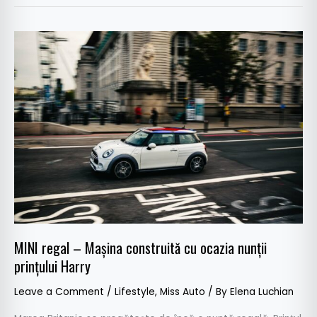
MINI
regal
–
Mașina
construită
cu
ocazia
nunții
prințului
Harry
MINI regal – Mașina construită cu ocazia nunții
prințului Harry
Leave a Comment
/
Lifestyle
,
Miss Auto
/ By
Elena Luchian