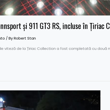
nsport și 911 GT3 RS, incluse în Țiriac C
uto
/ By
Robert Stan
 de viteză de la Țiriac Collection a fost completată cu două