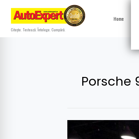
Skip
to
Home
Ști
content
Citește. Testează. Întelege. Cumpără.
Porsche 9
Porsche
911