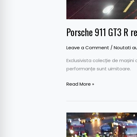
Porsche 911 GT3 R ren
Leave a Comment
/
Noutati a
Exclusivista colecție de mașini
performanțe sunt uimitoare.
Read More »
Accident
în
lanț