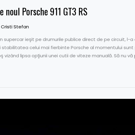
 de noul Porsche 911 GT3 RS
y
Cristi Stefan
 supercar ieşit pe drumurile publice direct de pe circuit, l-a c
şi stabilitatea celui mai fierbinte Porsche al momentului sunt 
 vizând lipsa opţiunii unei cutii de viteze manuală. Să nu vă 