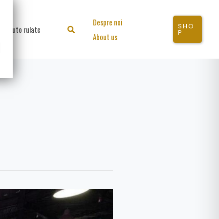
Despre noi
SHO
Auto rulate
Search
P
About us