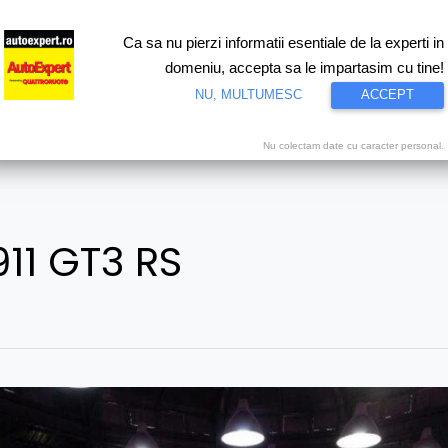
Ca sa nu pierzi informatii esentiale de la experti in
ri
Test drive
Eco
Motorsport
Proiecte speciale
Video
domeniu, accepta sa le impartasim cu tine!
NU, MULTUMESC
ACCEPT
Nu colectam date cu caracter personal.
11 GT3 RS