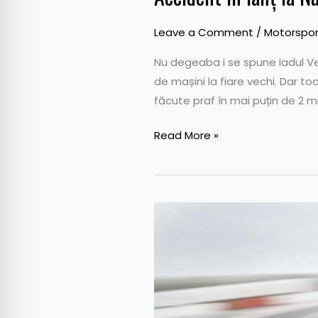
Leave a Comment
/
Motorspor
Nu degeaba i se spune Iadul Ver
de mașini la fiare vechi. Dar t
făcute praf în mai puțin de 2 mi
Read More »
Chris
Harris,
năucit
de
noul
Porsche