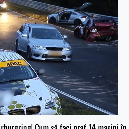
Nurburgring! Cum să faci praf 14 mașini î