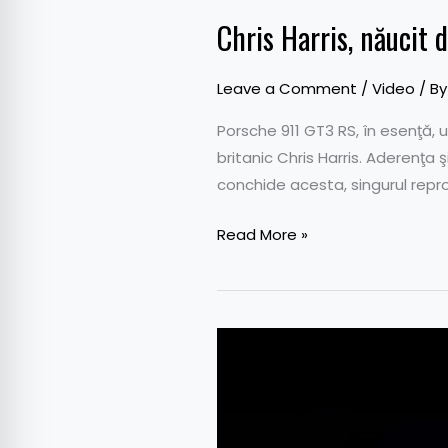
Chris Harris, năucit
Leave a Comment
/
Video
/ B
Porsche 911 GT3 RS, în esenţă, un
britanic Chris Harris. Aderenţa 
conchide acesta, singurul reproş
Read More »
Porsche
știe
cum
să