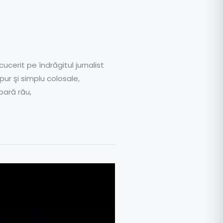
ucerit pe îndrăgitul jurnalist
pur şi simplu colosale,
pară rău,