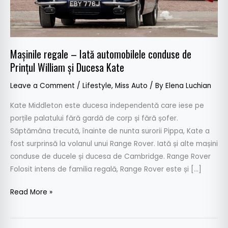
Prințul
William
și
Ducesa
Mașinile regale – Iată automobilele conduse de
Kate
Prințul William și Ducesa Kate
Leave a Comment
/
Lifestyle
,
Miss Auto
/ By
Elena Luchian
Kate Middleton este ducesa independentă care iese pe
porțile palatului fără gardă de corp și fără șofer.
Săptămâna trecută, înainte de nunta surorii Pippa, Kate a
fost surprinsă la volanul unui Range Rover. Iată și alte mașini
conduse de ducele și ducesa de Cambridge. Range Rover
Folosit intens de familia regală, Range Rover este și […]
Read More »