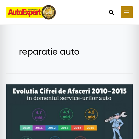
Skip
to
Search
content
reparatie auto
Cum
a
ajuns
România
ţara
service-
urilor