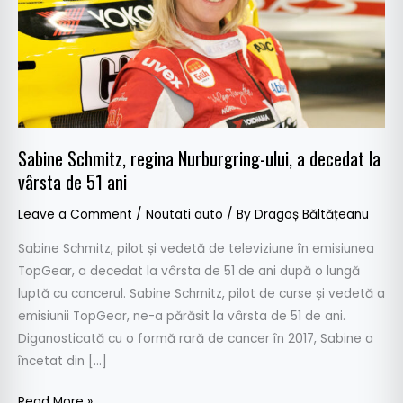
la
vârsta
de
51
ani
Sabine Schmitz, regina Nurburgring-ului, a decedat la
vârsta de 51 ani
Leave a Comment
/
Noutati auto
/ By
Dragoș Băltățeanu
Sabine Schmitz, pilot și vedetă de televiziune în emisiunea
TopGear, a decedat la vârsta de 51 de ani după o lungă
luptă cu cancerul. Sabine Schmitz, pilot de curse și vedetă a
emisiunii TopGear, ne-a părăsit la vârsta de 51 de ani.
Diganosticată cu o formă rară de cancer în 2017, Sabine a
încetat din […]
Read More »