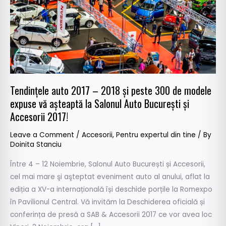
și
peste
300
de
modele
expuse
vă
Tendințele auto 2017 – 2018 și peste 300 de modele
așteaptă
expuse vă așteaptă la Salonul Auto București și
la
Accesorii 2017!
Salonul
Auto
Leave a Comment
/
Accesorii
,
Pentru expertul din tine
/ By
București
Doinita Stanciu
și
Între 4 – 12 Noiembrie, Salonul Auto București și Accesorii,
Accesorii
cel mai mare şi aşteptat eveniment auto al anului, aflat la
2017!
ediția a XV-a internațională își deschide porțile la Romexpo
în Pavilionul Central. Vă invităm la Deschiderea oficială și
conferința de presă a SAB & Accesorii 2017 ce vor avea loc