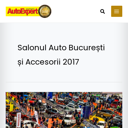
Skip
to
Search
content
Salonul Auto București
și Accesorii 2017
Tendințele
auto
2017
–
2018