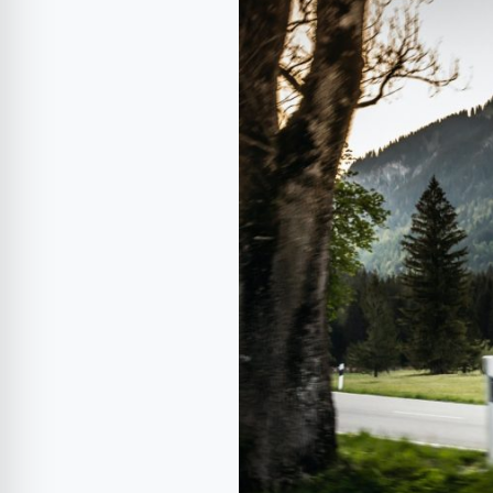
TFSI
pentru
Audi
SQ7
și
SQ8