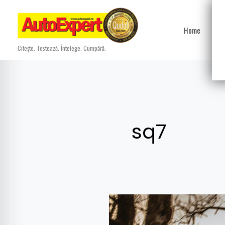
Skip
to
Home
Ști
content
Citește. Testează. Întelege. Cumpără.
sq7
Motor
V8