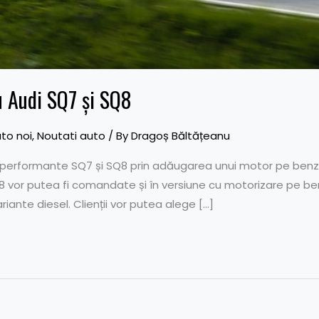
u Audi SQ7 și SQ8
to noi
,
Noutati auto
/ By
Dragoș Băltățeanu
erformante SQ7 și SQ8 prin adăugarea unui motor pe benzină 
 vor putea fi comandate și în versiune cu motorizare pe be
riante diesel. Clienții vor putea alege […]