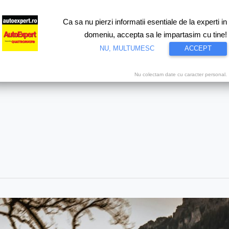
Ca sa nu pierzi informatii esentiale de la experti in
ri
Test drive
Eco
Motorsport
Proiecte speciale
Video
domeniu, accepta sa le impartasim cu tine!
NU, MULTUMESC
ACCEPT
Nu colectam date cu caracter personal.