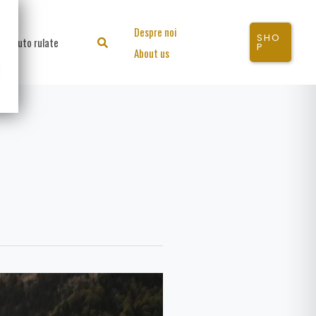
Despre noi
SHO
Auto rulate
Search
P
About us