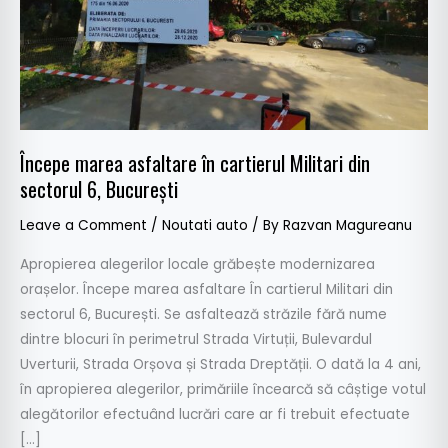
sectorul
6,
București
Începe marea asfaltare în cartierul Militari din
sectorul 6, București
Leave a Comment
/
Noutati auto
/ By
Razvan Magureanu
Apropierea alegerilor locale grăbește modernizarea
orașelor. Începe marea asfaltare În cartierul Militari din
sectorul 6, București. Se asfaltează străzile fără nume
dintre blocuri în perimetrul Strada Virtuții, Bulevardul
Uverturii, Strada Orșova și Strada Dreptății. O dată la 4 ani,
în apropierea alegerilor, primăriile încearcă să câștige votul
alegătorilor efectuând lucrări care ar fi trebuit efectuate
[…]