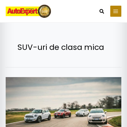
Skip
to
Search
content
SUV-uri de clasa mica
TEST
SUV-
uri
de
clasa
mica:
500X