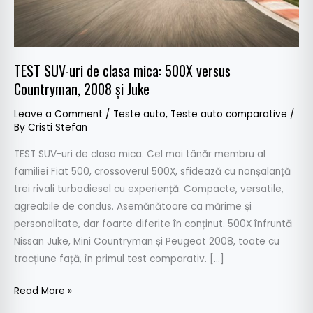
versus
Countryman,
2008
și
TEST SUV-uri de clasa mica: 500X versus
Juke
Countryman, 2008 și Juke
Leave a Comment
/
Teste auto
,
Teste auto comparative
/
By
Cristi Stefan
TEST SUV-uri de clasa mica. Cel mai tânăr membru al
familiei Fiat 500, crossoverul 500X, sfidează cu nonșalanță
trei rivali turbodiesel cu experiență. Compacte, versatile,
agreabile de condus. Asemănătoare ca mărime și
personalitate, dar foarte diferite în conținut. 500X înfruntă
Nissan Juke, Mini Countryman și Peugeot 2008, toate cu
tracțiune față, în primul test comparativ. […]
Read More »