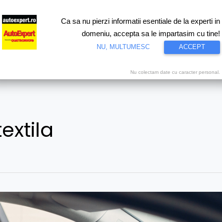
Ca sa nu pierzi informatii esentiale de la experti in
ri
Test drive
Eco
Motorsport
Proiecte speciale
Video
domeniu, accepta sa le impartasim cu tine!
NU, MULTUMESC
ACCEPT
Nu colectam date cu caracter personal.
textila