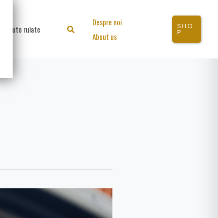
Despre noi
SHO
Auto rulate
Search
P
About us