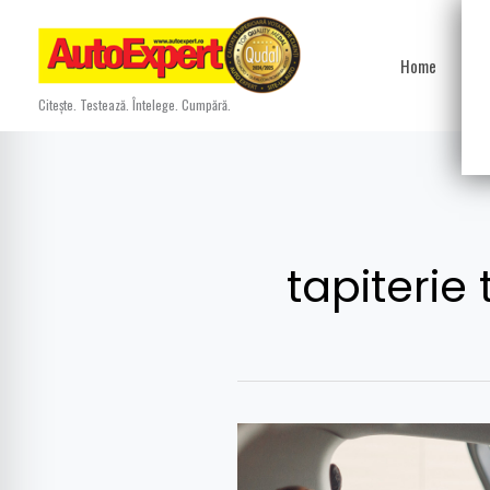
Skip
to
Home
Ști
content
Citește. Testează. Întelege. Cumpără.
tapiterie 
Tapiterie
textila