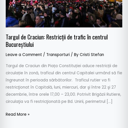
centrul
Bucureștiului
Targul de Craciun: Restricții de trafic în centrul
Bucureștiului
Leave a Comment
/
Transporturi
/ By
Cristi Stefan
Targul de Craciun din Piața Constituției aduce restricții de
circulație în zonă, traficul din centrul Capitalei urmând să fie
îngreunat în perioada sărbătorilor. Traficul rutier va fi
restricţionat în Capitală, luni, miercuri, dar şi între 22 şi 27
decembrie, între orele 17,00 – 23,00. Potrivit Brigăzii Rutiere,
circulaţia va fi restricţionată pe Bd. Unirii, perimetrul […]
Read More »