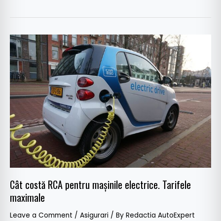
Cât
costă
RCA
pentru
mașinile
electrice.
Tarifele
maximale
Cât costă RCA pentru mașinile electrice. Tarifele
maximale
Leave a Comment
/
Asigurari
/ By
Redactia AutoExpert