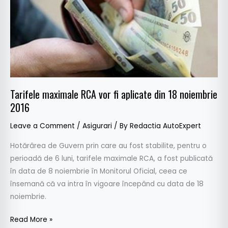
vor
fi
aplicate
din
18
noiembrie
2016
Tarifele maximale RCA vor fi aplicate din 18 noiembrie
2016
Leave a Comment
/
Asigurari
/ By
Redactia AutoExpert
Hotărârea de Guvern prin care au fost stabilite, pentru o
perioadă de 6 luni, tarifele maximale RCA, a fost publicată
în data de 8 noiembrie în Monitorul Oficial, ceea ce
însemană că va intra în vigoare începând cu data de 18
noiembrie.
Read More »