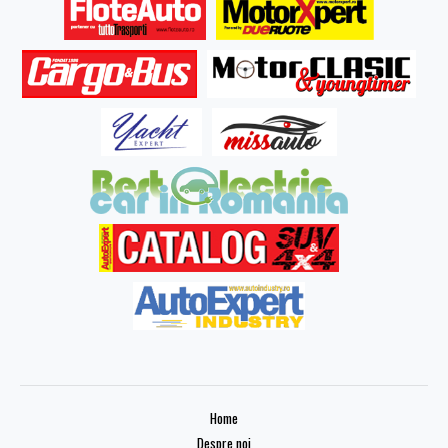
Home
Despre noi