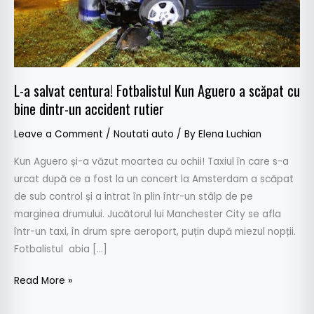
a
scăpat
cu
bine
dintr-
L-a salvat centura! Fotbalistul Kun Aguero a scăpat cu
un
bine dintr-un accident rutier
accident
rutier
Leave a Comment
/
Noutati auto
/ By
Elena Luchian
Kun Aguero și-a văzut moartea cu ochii! Taxiul în care s-a
urcat după ce a fost la un concert la Amsterdam a scăpat
de sub control și a intrat în plin într-un stâlp de pe
marginea drumului. Jucătorul lui Manchester City se afla
într-un taxi, în drum spre aeroport, puțin după miezul nopții.
Fotbalistul abia […]
Read More »