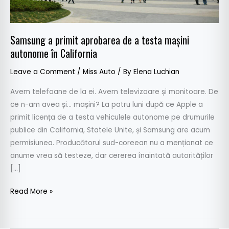
mașini
autonome
în
Samsung a primit aprobarea de a testa mașini
California
autonome în California
Leave a Comment
/
Miss Auto
/ By
Elena Luchian
Avem telefoane de la ei. Avem televizoare și monitoare. De
ce n-am avea și… mașini? La patru luni după ce Apple a
primit licența de a testa vehiculele autonome pe drumurile
publice din California, Statele Unite, și Samsung are acum
permisiunea. Producătorul sud-coreean nu a menționat ce
anume vrea să testeze, dar cererea înaintată autorităților
[…]
Read More »