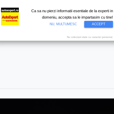
Ca sa nu pierzi informatii esentiale de la experti in
ri
Test drive
Eco
Motorsport
Proiecte speciale
Video
domeniu, accepta sa le impartasim cu tine!
NU, MULTUMESC
ACCEPT
Nu colectam date cu caracter personal.