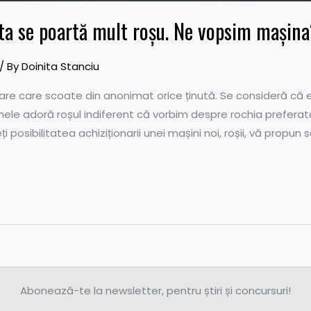
ta se poartă mult roșu. Ne vopsim mașin
/ By
Doinita Stanciu
are care scoate din anonimat orice ținută. Se consideră că 
le adoră roșul indiferent că vorbim despre rochia preferată, p
posibilitatea achiziționarii unei mașini noi, roșii, vă propun
Abonează-te la newsletter, pentru știri și concursuri!