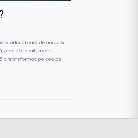
a?
este aducătoare de noroc și
antofii lacuiți, ruj sau
 să o transformați pe cea pe