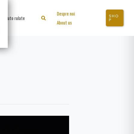
Despre noi
SHO
Auto rulate
Search
P
About us