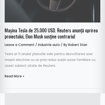
oprirea
proiectului,
Elon
Musk
susține
Mașina Tesla de 25.000 USD. Reuters anunță oprirea
contrariul
proiectului, Elon Musk susține contrariul
Leave a Comment
/
Industrie auto
/ By
Robert Stan
Tesla ar fi anulat planurile sale pentru dezvoltarea unei
mașini electrice cu un preț redus susțin surse familiare cu
acest subiect citate de Reuters.
Read More »