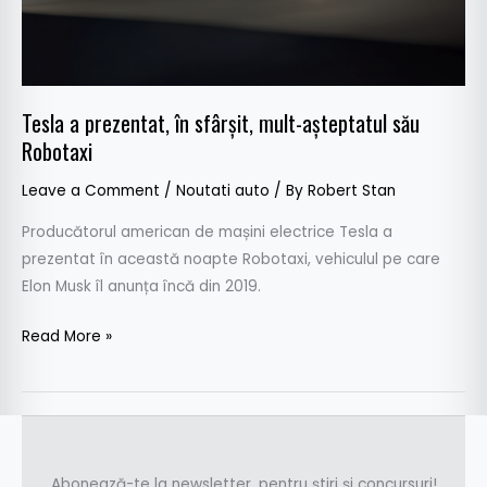
său
Robotaxi
Tesla a prezentat, în sfârșit, mult-așteptatul său
Robotaxi
Leave a Comment
/
Noutati auto
/ By
Robert Stan
Producătorul american de mașini electrice Tesla a
prezentat în această noapte Robotaxi, vehiculul pe care
Elon Musk îl anunța încă din 2019.
Read More »
Abonează-te la newsletter, pentru știri și concursuri!