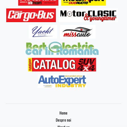
Home
Despre noi