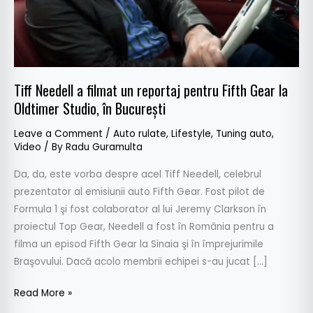
Fifth
Gear
la
Oldtimer
Studio,
Tiff Needell a filmat un reportaj pentru Fifth Gear la
în
Oldtimer Studio, în Bucureşti
Bucureşti
Leave a Comment
/
Auto rulate
,
Lifestyle
,
Tuning auto
,
Video
/ By
Radu Guramulta
Da, da, este vorba despre acel Tiff Needell, celebrul
prezentator al emisiunii auto Fifth Gear. Fost pilot de
Formula 1 şi fost colaborator al lui Jeremy Clarkson în
proiectul Top Gear, Needell a fost în România pentru a
filma un episod Fifth Gear la Sinaia şi în împrejurimile
Braşovului. Dacă acolo membrii echipei s-au jucat […]
Read More »