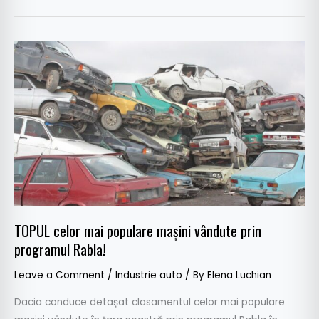
TOPUL
celor
mai
populare
mașini
vândute
prin
programul
Rabla!
TOPUL celor mai populare mașini vândute prin
programul Rabla!
Leave a Comment
/
Industrie auto
/ By
Elena Luchian
Dacia conduce detașat clasamentul celor mai populare