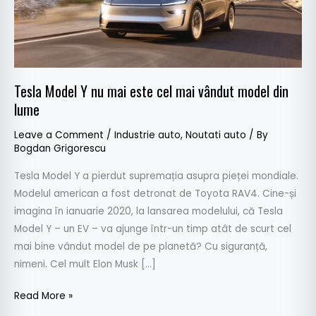
mai
vândut
model
din
lume
Tesla Model Y nu mai este cel mai vândut model din
lume
Leave a Comment
/
Industrie auto
,
Noutati auto
/ By
Bogdan Grigorescu
Tesla Model Y a pierdut supremația asupra pieței mondiale.
Modelul american a fost detronat de Toyota RAV4. Cine-și
imagina în ianuarie 2020, la lansarea modelului, că Tesla
Model Y – un EV – va ajunge într-un timp atât de scurt cel
mai bine vândut model de pe planetă? Cu siguranță,
nimeni. Cel mult Elon Musk […]
Read More »