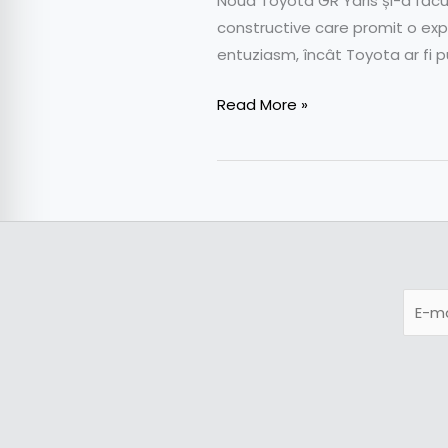
Noua Toyota GR Yaris și-a făcut
constructive care promit o expe
entuziasm, încât Toyota ar fi 
Read More »