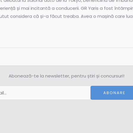
 debutul la Salonul auto de la Tokyo, beneficiind de îmbunătă
riență și mai incitantă a conducerii. GR Yaris a fost întâmpi
putut considera că și-a făcut treaba. Avea o mașină care lua
Abonează-te la newsletter, pentru știri și concursuri!
ABONARE