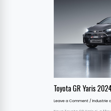
Yaris
2024,
cutie
automată
și
putere
mai
mare
Toyota GR Yaris 2024
Leave a Comment
/
Industrie 