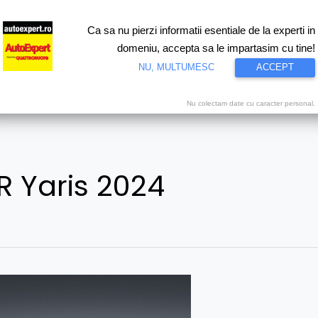
Ca sa nu pierzi informatii esentiale de la experti in
ri
Test drive
Eco
Motorsport
Proiecte speciale
Video
domeniu, accepta sa le impartasim cu tine!
NU, MULTUMESC
ACCEPT
Nu colectam date cu caracter personal.
R Yaris 2024