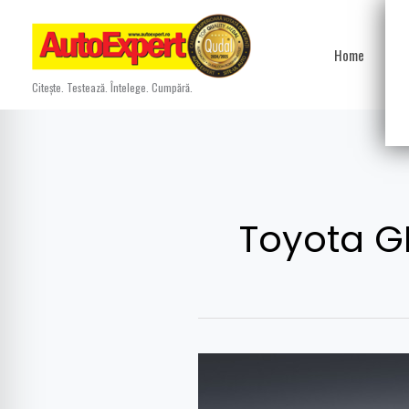
Skip
to
Home
Ști
content
Citește. Testează. Întelege. Cumpără.
Toyota G
Toyota
GR