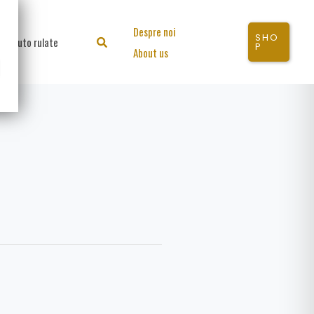
Despre noi
SHO
Auto rulate
Search
P
About us