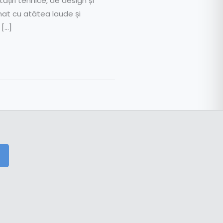
țiri tehnice, de design și
nat cu atâtea laude și
 […]