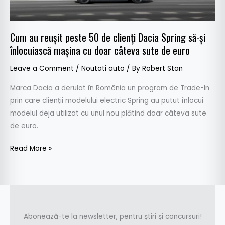
Dacia
Spring
să-
Cum au reușit peste 50 de clienți Dacia Spring să-și
și
înlocuiască mașina cu doar câteva sute de euro
înlocuiască
mașina
Leave a Comment
/
Noutati auto
/ By
Robert Stan
cu
Marca Dacia a derulat în România un program de Trade-In
doar
prin care clienții modelului electric Spring au putut înlocui
câteva
modelul deja utilizat cu unul nou plătind doar câteva sute
sute
de euro.
de
euro
Read More »
Abonează-te la newsletter, pentru știri și concursuri!