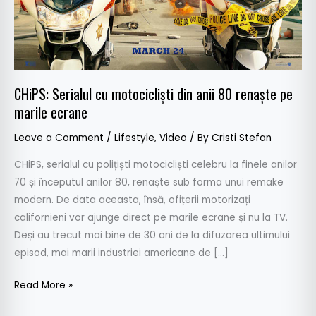
renaște
pe
marile
ecrane
CHiPS: Serialul cu motocicliști din anii 80 renaște pe
marile ecrane
Leave a Comment
/
Lifestyle
,
Video
/ By
Cristi Stefan
CHiPS, serialul cu polițiști motocicliști celebru la finele anilor
70 și începutul anilor 80, renaște sub forma unui remake
modern. De data aceasta, însă, ofițerii motorizați
californieni vor ajunge direct pe marile ecrane și nu la TV.
Deși au trecut mai bine de 30 ani de la difuzarea ultimului
episod, mai marii industriei americane de […]
Read More »