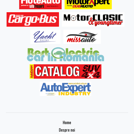
Home
Despre noi