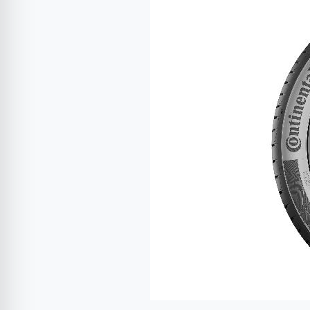
este
principalul
producător
de
anvelope
destinate
vehiculelor
electrice