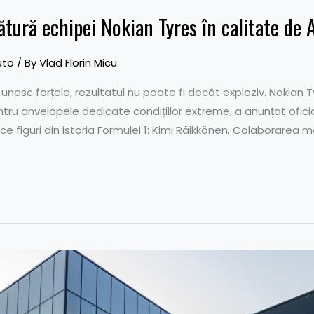
ătură echipei Nokian Tyres în calitate d
uto
/ By
Vlad Florin Micu
nesc forțele, rezultatul nu poate fi decât exploziv. Nokian T
tru anvelopele dedicate condițiilor extreme, a anunțat ofici
 figuri din istoria Formulei 1: Kimi Räikkönen. Colaborarea 