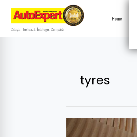
Skip
to
Home
Ști
content
Citește. Testează. Întelege. Cumpără.
tyres
Kimi
Räikkönen