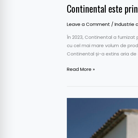
Continental este prin
Leave a Comment
/
Industrie 
În 2023, Continental a furniza
cu cel mai mare volum de produc
Continental și-a extins aria d
Read More »
Nokian
Tyres
lansează
o
gamă