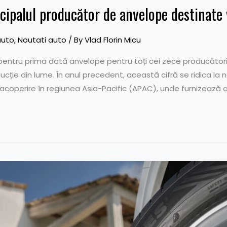
cipalul producător de anvelope destinate 
auto
,
Noutati auto
/ By
Vlad Florin Micu
t pentru prima dată anvelope pentru toți cei zece producător
ție din lume. În anul precedent, această cifră se ridica la n
e acoperire în regiunea Asia-Pacific (APAC), unde furnizeaz