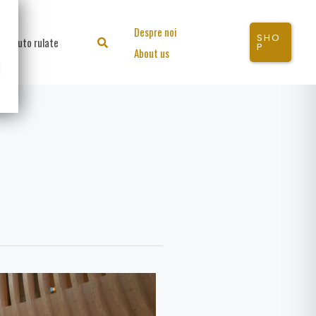
Despre noi
SHO
Auto rulate
Search
P
About us