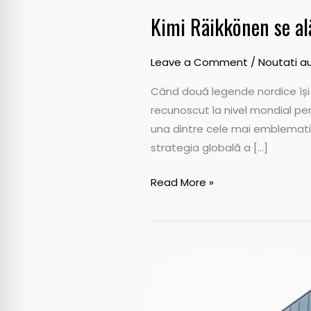
Kimi Räikkönen se al
Leave a Comment
/
Noutati a
Când două legende nordice își u
recunoscut la nivel mondial pen
una dintre cele mai emblematice
strategia globală a […]
Read More »
Nokian
Tyres
asigură