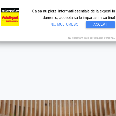
Ca sa nu pierzi informatii esentiale de la experti in
ri
Test drive
Eco
Motorsport
Proiecte speciale
Video
domeniu, accepta sa le impartasim cu tine!
NU, MULTUMESC
ACCEPT
Nu colectam date cu caracter personal.