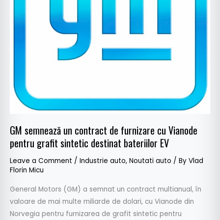
Vianode
pentru
grafit
sintetic
destinat
bateriilor
EV
GM semnează un contract de furnizare cu Vianode
pentru grafit sintetic destinat bateriilor EV
Leave a Comment
/
Industrie auto
,
Noutati auto
/ By
Vlad
Florin Micu
General Motors (GM) a semnat un contract multianual, în
valoare de mai multe miliarde de dolari, cu Vianode din
Norvegia pentru furnizarea de grafit sintetic pentru