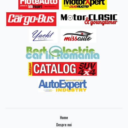
Home
Despre noi