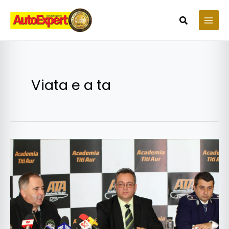
Skip
to
Search
content
Viata e a ta
Academia
Titi
Aur
a
lansat
campania
“ViATA