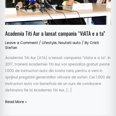
e
a
ta”
Academia Titi Aur a lansat campania “ViATA e a ta”
Leave a Comment
/
Lifestyle
,
Noutati auto
/ By
Cristi
Stefan
Academia Titi Aur (ATA) a lansat campania “Viata e a ta”. In
2017, trainerii Academiei Titi Aur vor specializa gratuit peste
1.000 de instructori auto din toata tara, pentru a veni in
sprijinul pregatirii generatiilor viitoare de soferi. Cei 1.000 de
instructori auto vor beneficia de un curs de conducere
defensiva fie la Academia Titi Aur, […]
Read More »