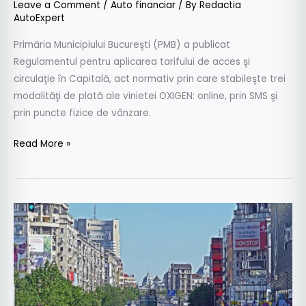
Leave a Comment
/
Auto financiar
/ By
Redactia
AutoExpert
Primăria Municipiului Bucureşti (PMB) a publicat
Regulamentul pentru aplicarea tarifului de acces şi
circulaţie în Capitală, act normativ prin care stabileşte trei
modalităţi de plată ale vinietei OXIGEN: online, prin SMS şi
prin puncte fizice de vânzare.
Read More »
Vinieta
Oxigen:
Cât
costă
și
de