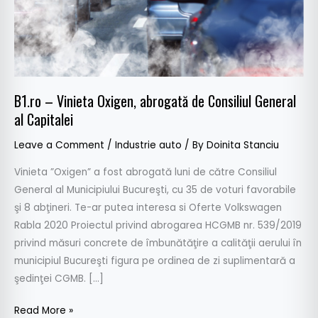
General
al
Capitalei
B1.ro – Vinieta Oxigen, abrogată de Consiliul General
al Capitalei
Leave a Comment
/
Industrie auto
/ By
Doinita Stanciu
Vinieta ”Oxigen” a fost abrogată luni de către Consiliul
General al Municipiului Bucureşti, cu 35 de voturi favorabile
şi 8 abţineri. Te-ar putea interesa si Oferte Volkswagen
Rabla 2020 Proiectul privind abrogarea HCGMB nr. 539/2019
privind măsuri concrete de îmbunătăţire a calităţii aerului în
municipiul Bucureşti figura pe ordinea de zi suplimentară a
şedinţei CGMB. […]
Read More »