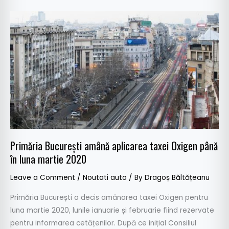
Primăria
București
amână
aplicarea
taxei
Oxigen
până
în
luna
martie
Primăria București amână aplicarea taxei Oxigen până
2020
în luna martie 2020
Leave a Comment
/
Noutati auto
/ By
Dragoș Băltățeanu
Primăria București a decis amânarea taxei Oxigen pentru
luna martie 2020, lunile ianuarie și februarie fiind rezervate
pentru informarea cetățenilor. După ce inițial Consiliul