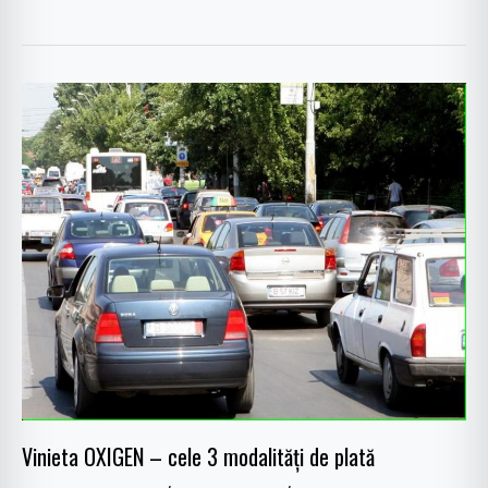
Vinieta
OXIGEN
–
cele
3
modalităţi
de
plată
Vinieta OXIGEN – cele 3 modalităţi de plată