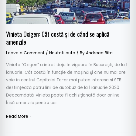
când
se
aplică
amenzile
Vinieta Oxigen: Cât costă și de când se aplică
amenzile
Leave a Comment
/
Noutati auto
/ By
Andreea Bita
Vinieta “Oxigen” a intrat deja în vigoare în Bucureşti, de la 1
ianuarie. Cât costă în funcţie de maşină şi cine nu mai are
voie în centrul Capitalei Te-ar mai putea interesa și STB
desființează patru linii de autobuz de la 1 ianuarie 2020
Deocamdată, vinieta poate fi achiziţionată doar online.
Însă amenzile pentru cei
Read More »