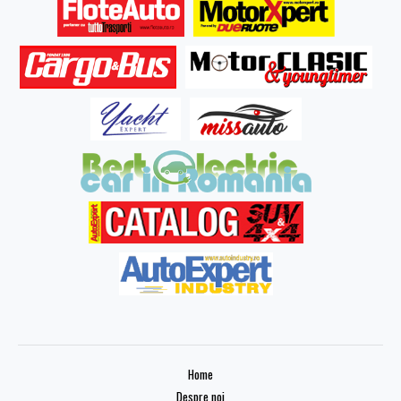
Home
Despre noi