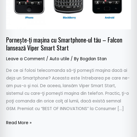
–
Falcon
lansează
Viper
Smart
Porneşte-ţi maşina cu Smartphone-ul tău – Falcon
Start
lansează Viper Smart Start
Leave a Comment
/
Auto utile
/ By
Bogdan Stan
De ce ai folosi telecomanda să-ţi porneşti maşina dacă ai
deja un Smartphone? Aceasta este întrebarea pe care ne-
am pus-o şi noi. De aceea, lansăm Viper Smart Start,
sistemul cu care-ţi porneşti maşina din telefon. Practic, ţi-o
poţi comanda din orice colţ al lumii, dacă există semnal
GSM. Premiat cu “BEST OF INNOVATIONS” la Consumer […]
Read More »