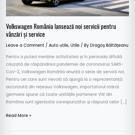
și
service
Volkswagen România lansează noi servicii pentru
vânzări și service
Leave a Comment
/
Auto utile
,
Utile
/ By
Dragoș Băltățeanu
Pentru a putea menține activitatea și în perioada dificilă
cauzată de răspândirea pandemiei de coronavirus SARS-
CoV-2, Volkswagen România anunță o serie de servicii noi.
Pentru cei care sunt nevoiți să ajungă la o reprezentanță
autorizată din rețeaua Volkswagen, importatorul mărcii
germane spune că toate unitățile partenere VW din
România sunt igienizate corespunzător și răspund celor […]
Read More »