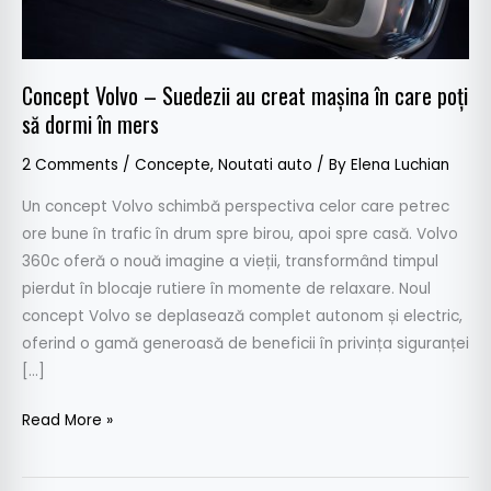
în
care
poți
Concept Volvo – Suedezii au creat mașina în care poți
să
să dormi în mers
dormi
în
2 Comments
/
Concepte
,
Noutati auto
/ By
Elena Luchian
mers
Un concept Volvo schimbă perspectiva celor care petrec
ore bune în trafic în drum spre birou, apoi spre casă. Volvo
360c oferă o nouă imagine a vieții, transformând timpul
pierdut în blocaje rutiere în momente de relaxare. Noul
concept Volvo se deplasează complet autonom și electric,
oferind o gamă generoasă de beneficii în privința siguranței
[…]
Read More »