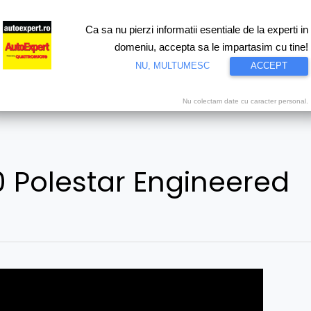
Ca sa nu pierzi informatii esentiale de la experti in
ri
Test drive
Eco
Motorsport
Proiecte speciale
Video
domeniu, accepta sa le impartasim cu tine!
NU, MULTUMESC
ACCEPT
Nu colectam date cu caracter personal.
0 Polestar Engineered