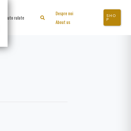
Despre noi
SHO
Auto rulate
Search
P
About us