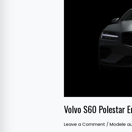
Polestar
Engineered
va
fi
prezentat
luna
aceasta
Volvo S60 Polestar E
Leave a Comment
/
Modele au