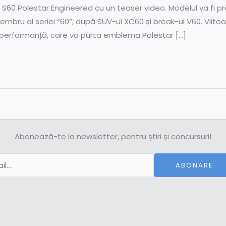
o S60 Polestar Engineered cu un teaser video. Modelul va fi pr
 membru al seriei “60”, după SUV-ul XC60 și break-ul V60. Viito
e performanță, care va purta emblema Polestar […]
Abonează-te la newsletter, pentru știri și concursuri!
ABONARE